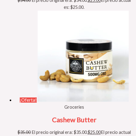
$
34.00
El precio original era: $34.00.
$
25.00
El precio actual
es: $25.00.
¡Oferta!
Groceries
Cashew Butter
$
35.00
El precio original era: $35.00.
$
25.00
El precio actual